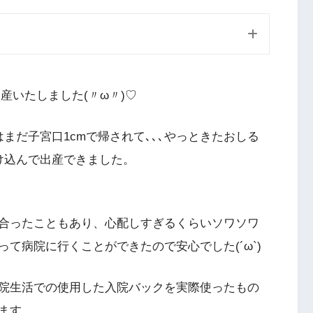
出産いたしました(〃ω〃)♡
まだ子宮口1cmで帰されて､､､やっときたおしる
け込んで出産できました。
合ったこともあり、心配しすぎるくらいソワソワ
て病院に行くことができたので安心でした(´ω`)
院生活での使用した入院バックを実際使ったもの
ます。