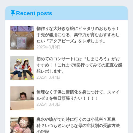
Recent posts
物作りな大好きな娘にピッタリのおもちゃ！
手先が器用になる、集中力が育むおすすめし
たい『アクアビーズ』をレポします。
2025年3月9日
初めてのコンサートには『しまじろう』がお
すすめ！！これまで8回行ってみての正直な感
想レポします。
2025年3月4日
無理なく子供に習慣化を身につけて、スマイ
ルゼミを毎日頑張りたい！！！！
2025年3月3日
鼻水や咳がでた時に行くのは小児科？耳鼻
科？いつも迷いがちな母の症状別の受診方法
の記録